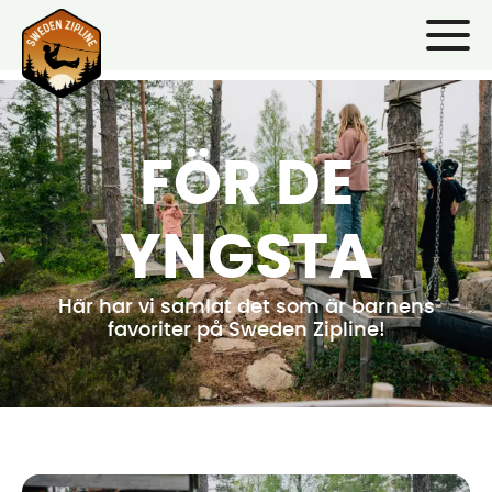
FÖR DE
YNGSTA
Här har vi samlat det som är barnens
favoriter på Sweden Zipline!