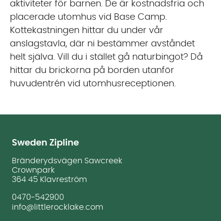
aktiviteter för barnen. De är kostnadsfria och
placerade utomhus vid Base Camp.
Kottekastningen hittar du under vår
anslagstavla, där ni bestämmer avståndet
helt själva. Vill du i stället gå naturbingot? Då
hittar du brickorna på borden utanför
huvudentrén vid utomhusreceptionen.
Sweden Zipline
Bränderydsvägen Sawcreek
Crownpark
364 45 Klavreström
0470-542900
info@littlerocklake.com