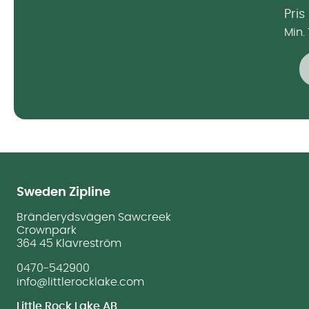
Pris
Min.
Sweden Zipline
Bränderydsvägen Sawcreek
Crownpark
364 45 Klavreström
0470-542900
info@littlerocklake.com
Little Rock Lake AB