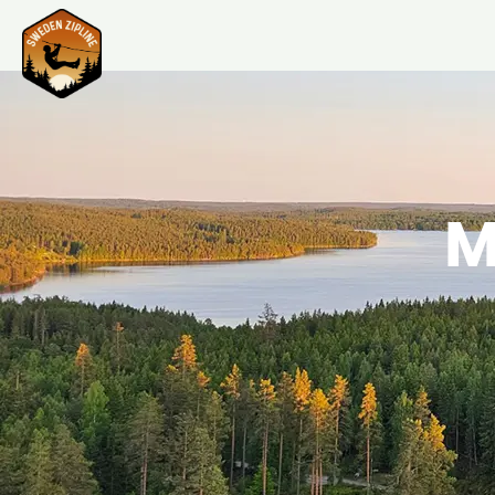
M
En dag fylld med mö