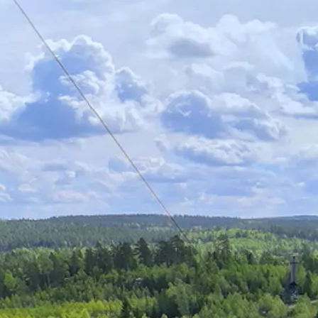
är dags att flytta ut till café delen där lunchen
ra Zipline äventyr här.
ills ni börjar bli klara.
ka
paketet 1 dag, 1 natt för mer upplevelse!