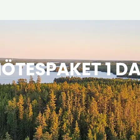
ÖTESPAKET 1 D
ten, god mat och äventyr, från morgonkaffe och u