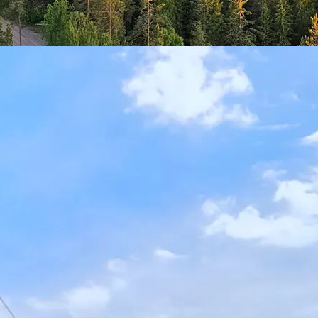
 ett fartfyllt zipline-äventyr, avslutat med efterm
miljö.
a. Vid er ankomst står kaffe/te och fralla redo. Under
on för att få lite frisk luft med makalös utsikt.