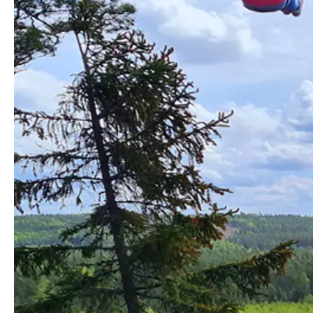
Efter några timmars möte börjar magarna kurra och det 
serveras.
13.00 - Zipline äventyr
Nu är det dags för den rediga höjdaren!
Läs mer om vå
15.30 - Tillbaka i Base Camp, fortsatt möte
Efter några timmar i skogen fortsätter ni i möteslokalen t
17.00 – Slut på dagen
Här avslutas dagen, men det bästa är så klart att bo
Det här ingår i paketet:
Möteslokal heldag
Kaffe/te och fralla
Zipline Svarta turen