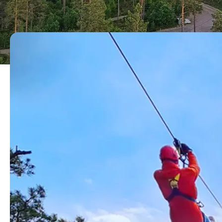
lunch i Base Camp och
DAG 1
09.00 - Ankomst med möte.
När ni anländer blir ni välkomnade och mötet kan start
förmiddagen går det bra att ta en promenad över hängbr
12.00 - Lunch i Base Camp