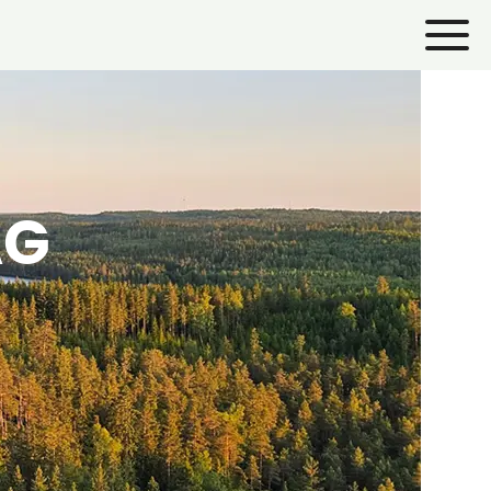
AG
tsikts¬promenad till