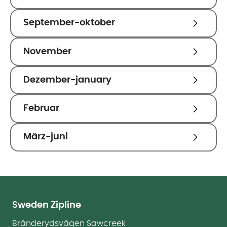
September-oktober
November
Dezember-january
Februar
März-juni
Sweden Zipline
Bränderydsvägen Sawcreek