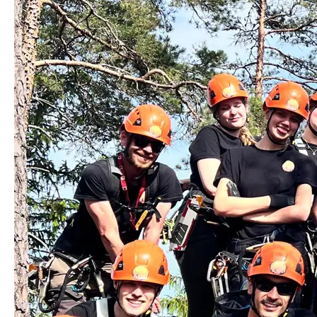
KONTAKTIERE UNS ÜBER DAS 
VORNAME
NACHNAME
E-MAIL-ADRESSE
TELEFONNUMMER